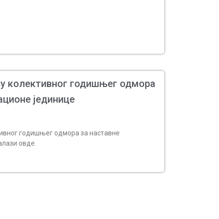
у колективног годишњег одмора
ационе јединице
ивног годишњег одмора за наставне
алази овде.