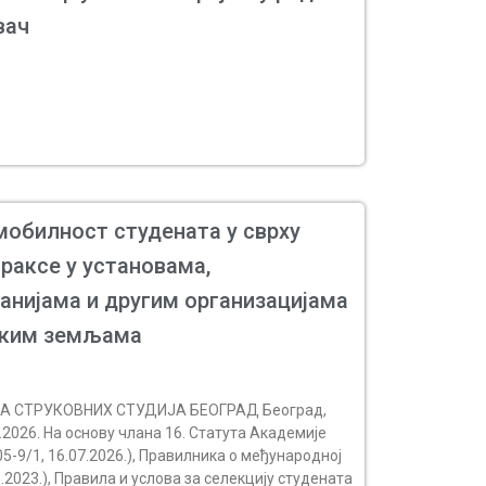
вач
мобилност студената у сврху
раксе у установама,
анијама и другим организацијама
ским земљама
ЈA СТРУКОВНИХ СТУДИЈА БЕОГРАД Београд,
2026. На основу члана 16. Статута Академије
5-9/1, 16.07.2026.), Правилникa о међународној
.2023.), Правила и услова за селекцију студената