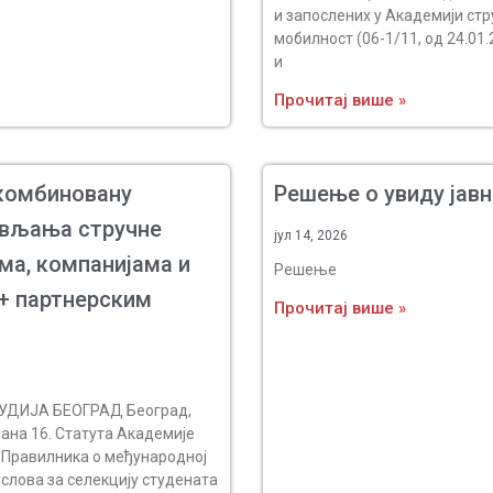
и запослених у Академији ст
мобилност (06-1/11, од 24.01
и
Прочитај више »
 комбиновану
Решење о увиду јавн
ављања стручне
јул 14, 2026
ма, компанијама и
Решење
s+ партнерским
Прочитај више »
УДИЈА БЕОГРАД Београд,
ана 16. Статута Академије
), Правилникa о међународној
 услова за селекцију студената