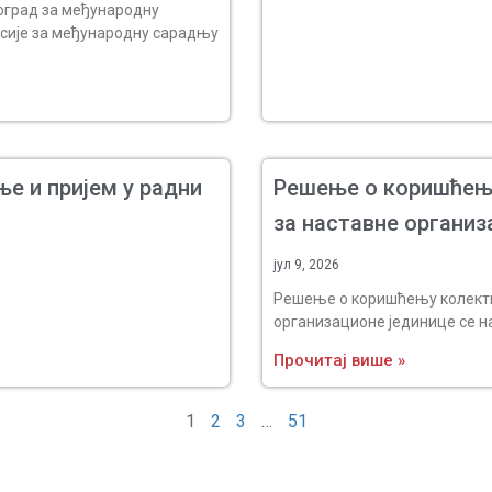
еоград за међународну
мисије за међународну сарадњу
ње и пријем у радни
Решење о коришћењ
за наставне организ
јул 9, 2026
Решење о коришћењу колект
организационе јединице се н
Прочитај више »
1
2
3
…
51