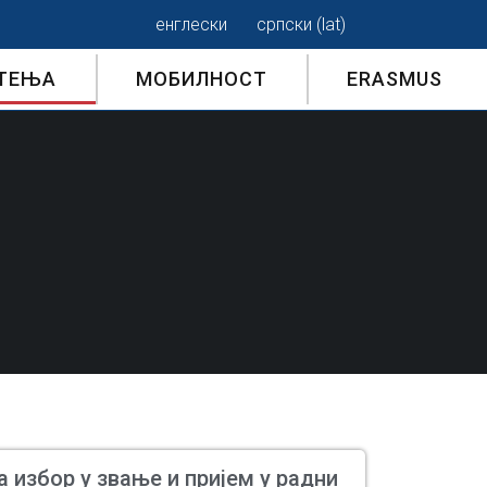
енглески
српски (lat)
ТЕЊА
МОБИЛНОСТ
ERASMUS
а избор у звање и пријем у радни