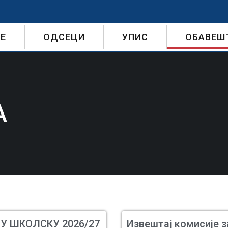
Е
ОДСЕЦИ
УПИС
ОБАВЕШ
А
У ШКОЛСКУ 2026/27
Извештај комисије з