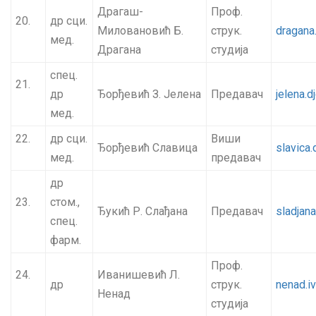
Драгаш-
Проф.
20.
др сци.
Миловановић Б.
струк.
dragana
мед.
Драгана
студија
спец.
21.
др
Ђорђевић З. Јелена
Предавач
jelena.d
мед.
22.
др сци.
Виши
Ђорђевић Славица
slavica
мед.
предавач
др
23.
стом.,
Ђукић Р. Слађана
Предавач
sladjan
спец.
фарм.
Проф.
24.
Иванишевић Л.
др
струк.
nenad.i
Ненад
студија