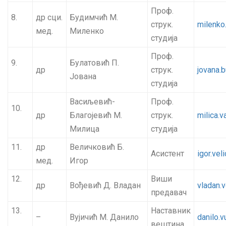
Проф.
8.
др сци.
Будимчић М.
струк.
milenko
мед.
Миленко
студија
Проф.
9.
Булатовић П.
др
струк.
jovana.
Јована
студија
Васиљевић-
Проф.
10.
др
Благојевић М.
струк.
milica.v
Милица
студија
11.
др
Величковић Б.
Асистент
igor.ve
мед.
Игор
12.
Виши
др
Вођевић Д. Владан
vladan.
предавач
13.
Наставник
–
Вујичић М. Данило
danilo.v
вештина