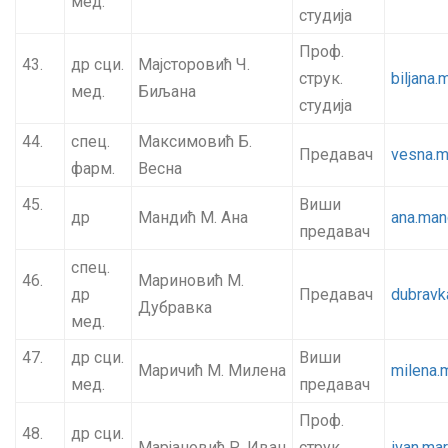
мед.
студија
Проф.
43.
др сци.
Мајсторовић Ч.
струк.
biljana
мед.
Биљана
студија
44.
спец.
Максимовић Б.
Предавач
vesna.m
фарм.
Весна
45.
Виши
др
Мандић М. Ана
ana.man
предавач
спец.
46.
Мариновић М.
др
Предавач
dubravk
Дубравка
мед.
47.
др сци.
Виши
Маричић М. Милена
milena.
мед.
предавач
Проф.
48.
др сци.
Марјановић Р. Иван
струк.
ivan.ma