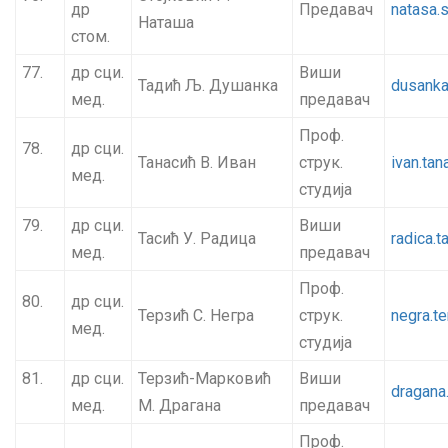
др
Предавач
natasa.
Наташа
стом.
77.
др сци.
Виши
Тадић Љ. Душанка
dusanka
мед.
предавач
Проф.
78.
др сци.
Танасић В. Иван
струк.
ivan.ta
мед.
студија
79.
др сци.
Виши
Тасић У. Радица
radica.
мед.
предавач
Проф.
80.
др сци.
Терзић С. Негра
струк.
negra.t
мед.
студија
81.
др сци.
Терзић-Марковић
Виши
dragana
мед.
М. Драгана
предавач
Проф.