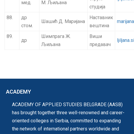
мед.
М. Љиљана
студија
88.
др
Наставник
Шашић Д. Маријана
marijan
стом.
вештина
89.
Шимпрага Ж.
Виши
др
ljiljana
Љиљана
предавач
ACADEMY
ACADEMY OF APPLIED STUDIES BELGRADE (AASB)
has brought together three well-renowned and career-
oriented colleges in Serbia, committed to expanding
the network of international partners worldwide and