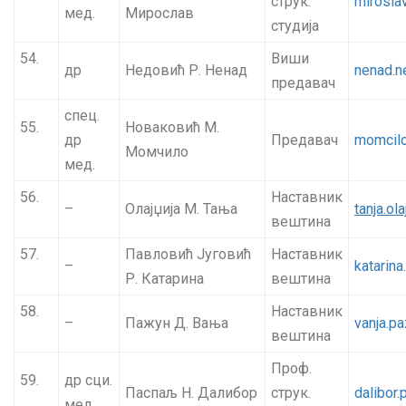
струк.
mirosla
мед.
Мирослав
студија
54.
Виши
др
Недовић Р. Ненад
nenad.n
предавач
спец.
55.
Новаковић М.
др
Предавач
momcilo
Момчило
мед.
56.
Наставник
–
Олајџија М. Тања
tanja.ol
вештина
57.
Павловић Југовић
Наставник
–
katarina
Р. Катарина
вештина
58.
Наставник
–
Пажун Д. Вања
vanja.p
вештина
Проф.
59.
др сци.
Паспаљ Н. Далибор
струк.
dalibor
мед.