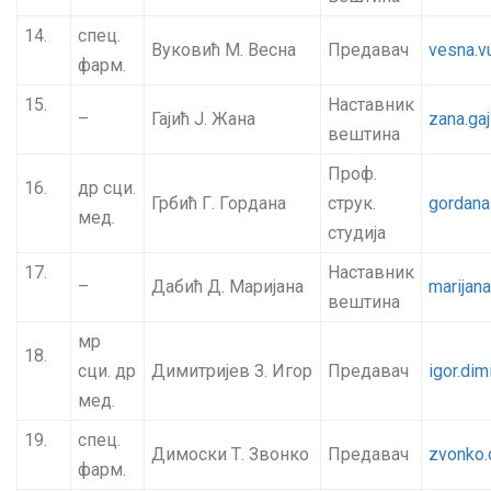
14.
спец.
Вуковић М. Весна
Предавач
vesna.v
фарм.
15.
Наставник
–
Гајић Ј. Жана
zana.ga
вештина
Проф.
16.
др сци.
Грбић Г. Гордана
струк.
gordana
мед.
студија
17.
Наставник
–
Дабић Д. Маријана
marijan
вештина
мр
18.
сци. др
Димитријев З. Игор
Предавач
igor.dim
мед.
19.
спец.
Димоски Т. Звонко
Предавач
zvonko.
фарм.