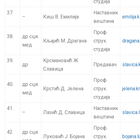
студија
37.
Наставник
–
Киш В. Емилија
emilija
вештина
Проф.
38.
др сци.
Кљајић М. Драгана
струк.
dragana.
мед.
студија
39.
Крсмановић Ж.
др
Предавач
slavica
Славица
Проф.
40.
др сци.
Крстић Д. Јелена
струк.
jelena.k
мед.
студија
41.
Наставник
–
Лазић Д. Славица
slavica
вештина
Проф.
42.
др сци.
Луковић Ј. Бојана
струк.
bojana.