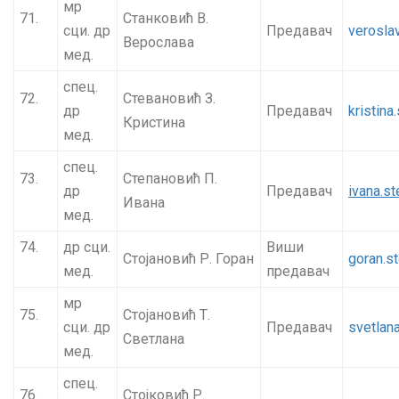
мр
71.
Станковић В.
сци. др
Предавач
verosla
Верослава
мед.
спец.
72.
Стевановић З.
др
Предавач
kristin
Кристина
мед.
спец.
73.
Степановић П.
др
Предавач
ivana.s
Ивана
мед.
74.
др сци.
Виши
Стојановић Р. Горан
goran.s
мед.
предавач
мр
75.
Стојановић Т.
сци. др
Предавач
svetlan
Светлана
мед.
спец.
76.
Стојковић Р.