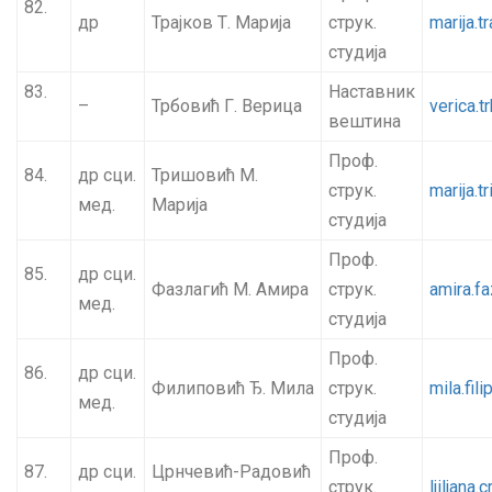
82.
др
Трајков Т. Марија
струк.
marija.t
студија
83.
Наставник
–
Трбовић Г. Верица
verica.
вештина
Проф.
84.
др сци.
Тришовић М.
струк.
marija.t
мед.
Марија
студија
Проф.
85.
др сци.
Фазлагић М. Амира
струк.
amira.f
мед.
студија
Проф.
86.
др сци.
Филиповић Ђ. Мила
струк.
mila.fil
мед.
студија
Проф.
87.
др сци.
Црнчевић-Радовић
струк.
ljiljana