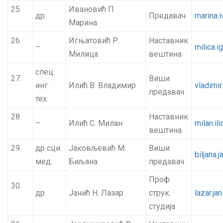
25.
Ивановић П.
др
Предавач
marina.
Марина
26.
Игњатовић Р.
Наставник
–
milica.i
Милица
вештина
спец.
27.
Виши
инг.
Илић В. Владимир
vladimir
предавач
тех.
28.
Наставник
–
Илић С. Милан
milan.il
вештина
29.
др сци.
Јаковљевић М.
Виши
biljana.
мед.
Биљана
предавач
Проф.
30.
др
Јанић Н. Лазар
струк.
lazar.ja
студија