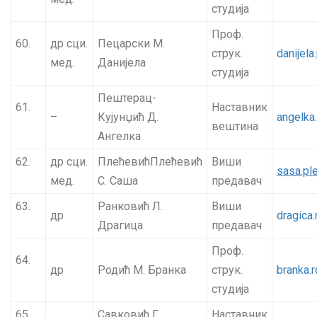
студија
Проф.
60.
др сци.
Пецарски М.
струк.
danijel
мед.
Данијела
студија
Пештерац-
61.
Наставник
–
Кујунџић Д.
angelka
вештина
Ангелка
62.
др сци.
ПлећевићПлећевић
Виши
sasa.pl
мед.
С. Саша
предавач
63.
Ранковић Л.
Виши
др
dragica
Драгица
предавач
Проф.
64.
др
Родић М. Бранка
струк.
branka.
студија
65.
Савковић Г.
Наставник