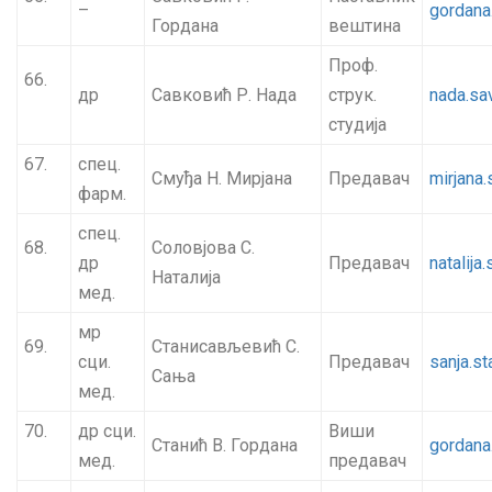
–
gordana
Гордана
вештина
Проф.
66.
др
Савковић Р. Нада
струк.
nada.sa
студија
67.
спец.
Смуђа Н. Мирјана
Предавач
mirjana
фарм.
спец.
68.
Соловјова С.
др
Предавач
natalija
Наталија
мед.
мр
69.
Станисављевић С.
сци.
Предавач
sanja.s
Сања
мед.
70.
др сци.
Виши
Станић В. Гордана
gordana
мед.
предавач