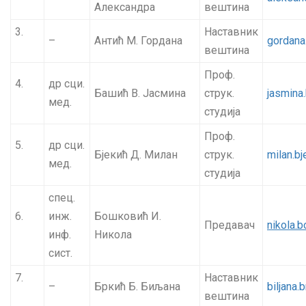
Александра
вештина
3.
Наставник
–
Антић М. Гордана
gordana
вештина
Проф.
4.
др сци.
Башић В. Јасмина
струк.
jasmina
мед.
студија
Проф.
5.
др сци.
Бјекић Д. Милан
струк.
milan.b
мед.
студија
спец.
6.
инж.
Бошковић И.
Предавач
nikola.
инф.
Никола
сист.
7.
Наставник
–
Бркић Б. Биљана
biljana.
вештина