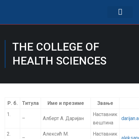
српски (ћир)
THE COLLEGE OF
HEALTH SCIENCES
Р. б.
Титула
Име и презиме
Звање
1.
Наставник
–
Алберт А. Даријан
darijan.
вештина
2.
Алексић М.
Наставник
–
aleksan