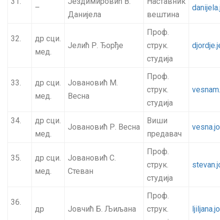
31.
Јездимировић В.
Наставник
–
danijel
Данијела
вештина
Проф.
32.
др сци.
Јелић Р. Ђорђе
струк.
djordje.
мед.
студија
Проф.
33.
др сци.
Јовановић М.
струк.
vesnam.
мед.
Весна
студија
34.
др сци.
Виши
Јовановић Р. Весна
vesna.j
мед.
предавач
Проф.
35.
др сци.
Јовановић С.
струк.
stevan.
мед.
Стеван
студија
Проф.
36.
др
Јовчић Б. Љиљана
струк.
ljiljana