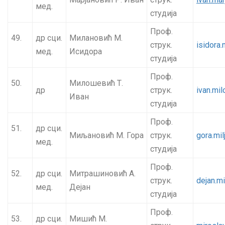
мед.
студија
Проф.
49.
др сци.
Милановић М.
струк.
isidora
мед.
Исидора
студија
Проф.
50.
Милошевић Т.
др
струк.
ivan.mi
Иван
студија
Проф.
51.
др сци.
Миљановић М. Гора
струк.
gora.mi
мед.
студија
Проф.
52.
др сци.
Митрашиновић А.
струк.
dejan.m
мед.
Дејан
студија
Проф.
53.
др сци.
Мишић М.