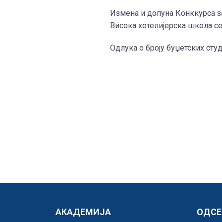
Измена и допуна Конккурса за
Висока хотелијерска школа с
Одлука о броју буџетских сту
АКАДЕМИЈА
ОДС