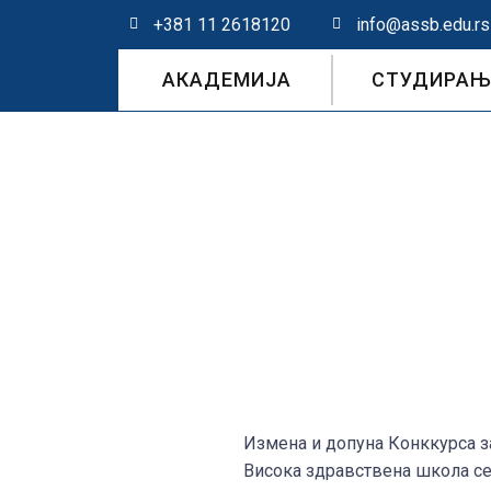
+381 11 2618120
info@assb.edu.rs
АКАДЕМИЈА
СТУДИРАЊ
ИЗМЕНА И ДОПУН
ОСНОВНИХ СТРУК
И ОДЛУКА 
Измена и допуна Конккурса за
Висока здравствена школа с