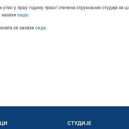
 упис у прву годину првог степена струковних студија за 
е налази
овде
.
дената се налази
овде
.
ЕЦИ
СТУДИЈЕ