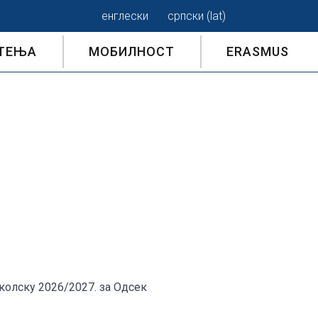
енглески
српски (lat)
ТЕЊА
МОБИЛНОСТ
ERASMUS
С У ПРВУ ГОДИНУ
ЛСКЕ 2026/2027.
 СТУДЕНАТА
школску 2026/2027. за Одсек