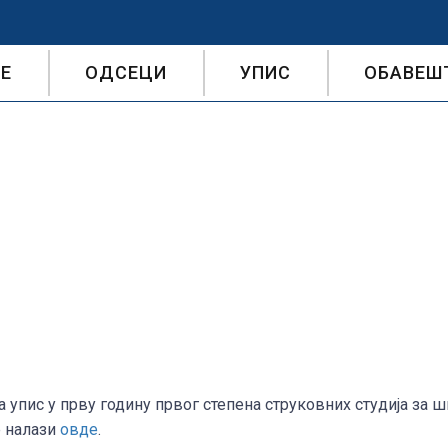
Е
ОДСЕЦИ
УПИС
ОБАВЕШ
А КОНКУРС ЗА УПИ
ОВНИХ СТУДИЈА ШКО
О БРОЈУ БУЏЕТСКИХ
јул 4, 2026
 упис у прву годину првог степена струковних студија за 
е налази
овде
.